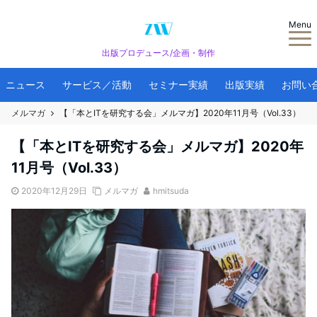
Menu
出版プロデュース/企画・制作
ニュース
サービス／活動
セミナー実績
出版実績
お問い
メルマガ
【「本とITを研究する会」メルマガ】2020年11月号（Vol.33）
【「本とITを研究する会」メルマガ】2020年
11月号（Vol.33）
2020年12月29日
メルマガ
hmitsuda