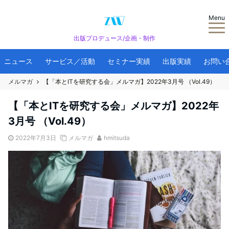
Menu
出版プロデュース/企画・制作
ニュース
サービス／活動
セミナー実績
出版実績
お問い
メルマガ
【「本とITを研究する会」メルマガ】2022年3月号 （Vol.49）
【「本とITを研究する会」メルマガ】2022年
3月号 （Vol.49）
2022年7月3日
メルマガ
hmitsuda