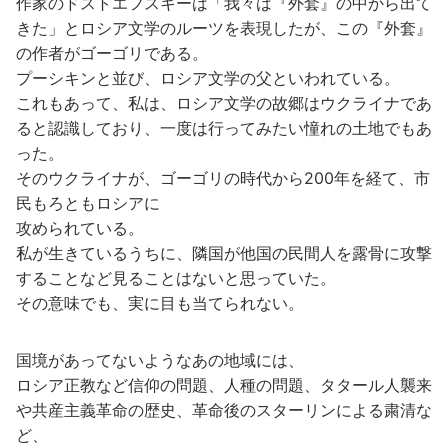
作家のドストエフスキーは「我々は『外套』の中から出て
きた」とロシア文学のルーツを表現したが、この『外套』
の作者がゴーゴリである。
プーシキンと並び、ロシア文学の父といわれている。
これもあって、私は、ロシア文学の故郷はウクライナであ
ると認識しており、一度は行ってみたい憧れの土地でもあ
った。
そのウクライナが、ゴーゴリの時代から200年を経て、市
民もろともロシアに
攻められている。
私が生きているうちに、隣国が他国の民間人を露骨に攻撃
することなど見ることはないと思っていた。
その意味でも、実に目も当てられない。
国境があってないようなあの地域には、
ロシア正教など信仰の問題、人種の問題、タタール人襲来
や共産主義革命の歴史、革命後のスターリンによる粛清な
ど、