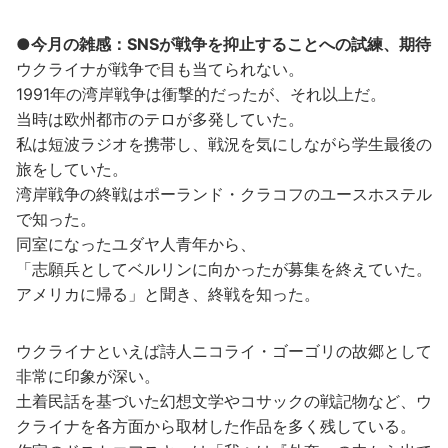
●今月の雑感：SNSが戦争を抑止することへの試練、期待
ウクライナが戦争で目も当てられない。
1991年の湾岸戦争は衝撃的だったが、それ以上だ。
当時は欧州都市のテロが多発していた。
私は短波ラジオを携帯し、戦況を気にしながら学生最後の
旅をしていた。
湾岸戦争の終戦はポーランド・クラコフのユースホステル
で知った。
同室になったユダヤ人青年から、
「志願兵としてベルリンに向かったが募集を終えていた。
アメリカに帰る」と聞き、終戦を知った。
ウクライナといえば詩人ニコライ・ゴーゴリの故郷として
非常に印象が深い。
土着民話を基づいた幻想文学やコサックの戦記物など、ウ
クライナを各方面から取材した作品を多く残している。